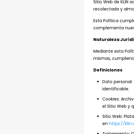
Sitio Web de KLIN a
recolectada y alm
Esta Política cumpl
complementa nues
Naturaleza Juríd
Mediante esta Políti
mismas, cumpliendo
Definiciones
Dato personal:
identificable.
Cookies: Archi
el Sitio Web y 
Sitio Web: Pla
en
https://klin
Tratamiento: O