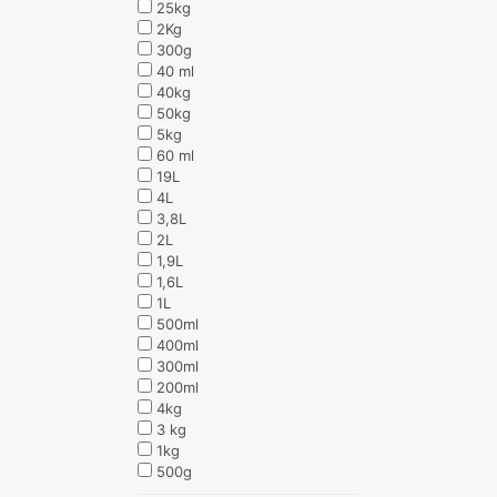
25kg
2Kg
300g
40 ml
40kg
50kg
5kg
60 ml
19L
4L
3,8L
2L
1,9L
1,6L
1L
500ml
400ml
300ml
200ml
4kg
3 kg
1kg
500g