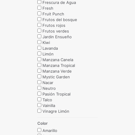
Frescura de Agua
Fresh
Fruit Punch
Frutos del bosque
Frutos rojos
Frutos verdes
Jardin Ensueño
Kiwi
Lavanda
Limón
Manzana Canela
Manzana Tropical
Manzana Verde
Mystic Garden
Nacar
Neutro
Pasión Tropical
Talco
Vainilla
Vinagre Limón
Color
Amarillo