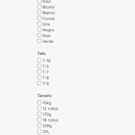
Azul
Bicolor
Blanco
Fucsia
Gris
Negro
Rojo
Verde
Talla
T-10
T-5
T-7
T-8
T-9
Tamaño
10kg
12 rollos
170g
18 rollos
20Kg
20L