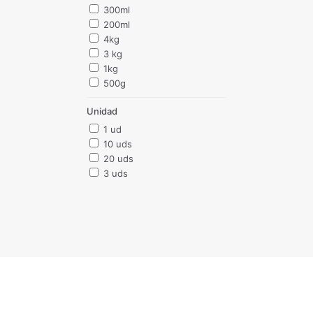
300ml
200ml
4kg
3 kg
1kg
500g
Unidad
1 ud
10 uds
20 uds
3 uds