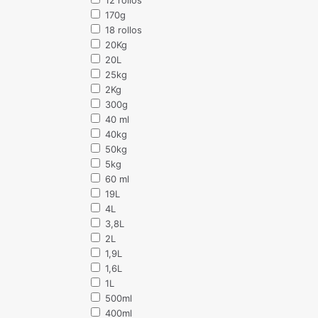
170g
18 rollos
20Kg
20L
25kg
2Kg
300g
40 ml
40kg
50kg
5kg
60 ml
19L
4L
3,8L
2L
1,9L
1,6L
1L
500ml
400ml