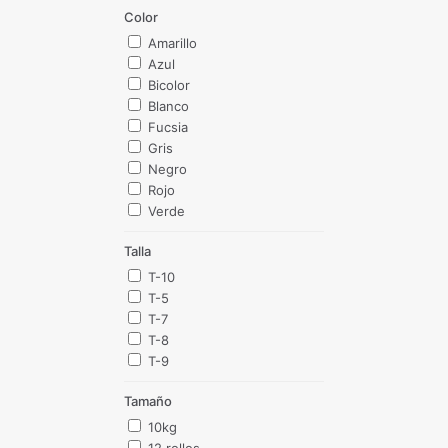
Color
Amarillo
Azul
Bicolor
Blanco
Fucsia
Gris
Negro
Rojo
Verde
Talla
T-10
T-5
T-7
T-8
T-9
Tamaño
10kg
12 rollos