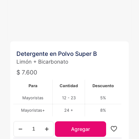
Detergente en Polvo Super B
Limón + Bicarbonato
$
7.600
Para
Cantidad
Descuento
Mayoristas
12 - 23
5%
Mayoristas+
24 +
8%
Detergente
Agregar
en
Polvo