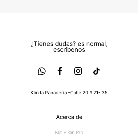
la
la
página
página
de
de
producto
producto
¿Tienes dudas? es normal,
escríbenos
Klin la Panadería -Calle 20 # 21- 35
Acerca de
Klin y Klin Pro