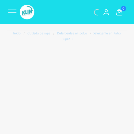
0
Inicio
/
Cuidado de ropa
/
Detergentes en polvo
/
Detergente en Polvo
Super B