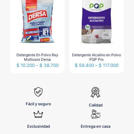
múltiples
variantes.
Las
opciones
se
pueden
elegir
en
la
página
Detergente En Polvo Rey
Detergente Alcalino en Polvo
de
Multiusos Dersa
PQP Pro
Price
Price
producto
$
10.200
–
$
38.700
$
59.400
–
$
117.000
range:
range:
Este
Este
$ 10.200
$ 59.4
producto
producto
through
throug
tiene
tiene
$ 38.700
$ 117.0
múltiples
múltiples
variantes.
variantes.
Las
Las
Fácil y seguro
Calidad
opciones
opciones
se
se
pueden
pueden
elegir
elegir
Exclusividad
Entrega en casa
en
en