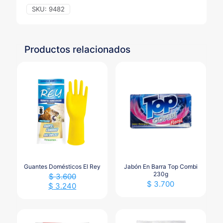
SKU:
9482
Productos relacionados
Guantes Domésticos El Rey
Jabón En Barra Top Combi
230g
$
3.600
$
3.700
$
3.240
Este
producto
tiene