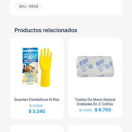
SKU:
9858
Productos relacionados
Guantes Domésticos El Rey
Toallas De Mano Natural
Dobladas En Z Coltisú
$
3.600
$
6.750
$
7.500
$
3.240
Este
producto
tiene