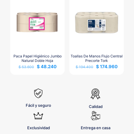
múltiples
variantes.
Las
opciones
se
pueden
elegir
en
la
página
Paca Papel Higiénico Jumbo
Toallas De Manos Flujo Central
de
Natural Doble Hoja
Precorte Tork
producto
$
48.240
$
174.960
$
53.600
$
194.400
Fácil y seguro
Calidad
Exclusividad
Entrega en casa