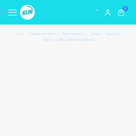
0
Inicio
/
Cuidado de baños
/
Papel higiénico
/
Jumbo
/
Paca Papel
Higiénico Jumbo Natural Hoja Sencilla