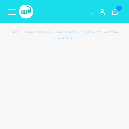
0
Inicio
/
Cuidado de baños
/
Toalla de manos
/
Toalla De Baño Desechable
Carnavalera