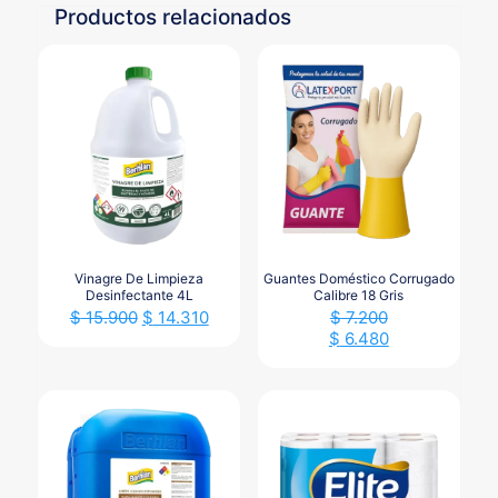
Productos relacionados
Vinagre De Limpieza
Guantes Doméstico Corrugado
Desinfectante 4L
Calibre 18 Gris
$
15.900
$
14.310
$
7.200
$
6.480
Este
producto
tiene
múltiples
variantes.
Las
opciones