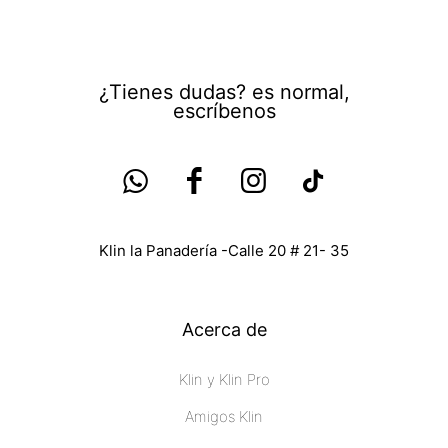
producto
producto
¿Tienes dudas? es normal,
escríbenos
Klin la Panadería -Calle 20 # 21- 35
Acerca de
Klin y Klin Pro
Amigos Klin