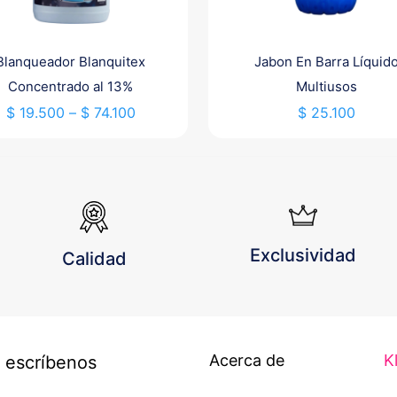
Blanqueador Blanquitex
Jabon En Barra Líquid
Concentrado al 13%
Multiusos
Price
$
19.500
–
$
74.100
$
25.100
range:
Este
$ 19.500
producto
through
tiene
$ 74.100
múltiples
variantes.
Las
Exclusividad
Calidad
opciones
se
pueden
elegir
en
Acerca de
K
 escríbenos
la
página