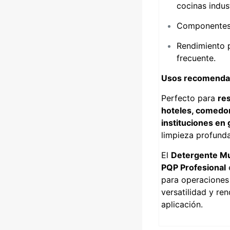
cocinas indust
Componentes 
Rendimiento p
frecuente.
Usos recomenda
Perfecto para
res
hoteles, comedor
instituciones en 
limpieza profunda
El
Detergente Mu
PQP Profesional
e
para operaciones
versatilidad y re
aplicación.