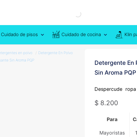
Cuidado de pisos
Cuidado de cocina
Klin 
tergentes en polvo
/
Detergente En Polvo
ante Sin Aroma PQP
Detergente En 
Sin Aroma PQP
Despercude ropa 
$
8.200
Para
C
Mayoristas