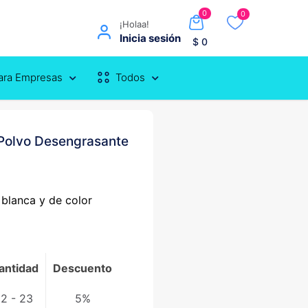
0
0
¡Holaa!
Inicia sesión
$ 0
para Empresas
Todos
Polvo Desengrasante
blanca y de color
antidad
Descuento
12 - 23
5%