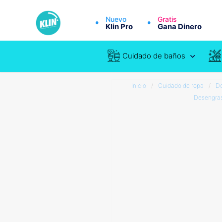
Nuevo
Gratis
Klin Pro
Gana Dinero
Cuidado de baños
Inicio
/
Cuidado de ropa
/
De
Desengras