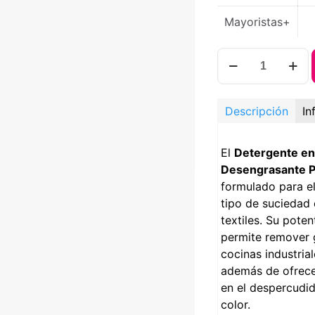
Mayoristas+
Detergente
En
Polvo
Desengrasante
Descripción
In
Sin
Aroma
El
Detergente en
PQP
Desengrasante P
cantidad
formulado para e
tipo de suciedad 
textiles. Su pote
permite remover 
cocinas industrial
además de ofrec
en el despercudi
color.