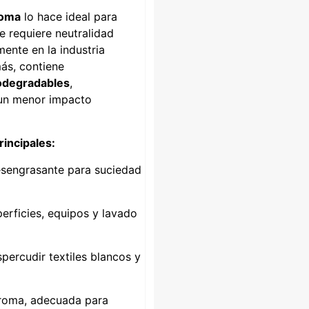
roma
lo hace ideal para
 requiere neutralidad
mente en la industria
ás, contiene
odegradables
,
un menor impacto
rincipales:
esengrasante para suciedad
erficies, equipos y lavado
spercudir textiles blancos y
aroma, adecuada para