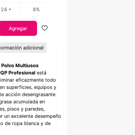
24 +
8%
Agregar
formación adicional
 Polvo Multiusos
QP Profesional
está
liminar eficazmente todo
en superficies, equipos y
nte acción desengrasante
grasa acumulada en
es, pisos y paredes,
er un excelente desempeño
do de ropa blanca y de